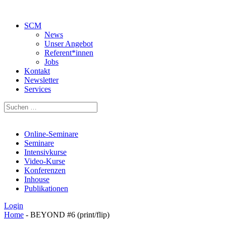
SCM
News
Unser Angebot
Referent*innen
Jobs
Kontakt
Newsletter
Services
Suchen
Suche
nach:
Online-Seminare
Seminare
Intensivkurse
Video-Kurse
Konferenzen
Inhouse
Publikationen
Login
Home
-
BEYOND #6 (print/flip)