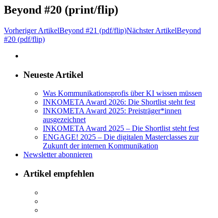
Beyond #20 (print/flip)
Vorheriger Artikel
Beyond #21 (pdf/flip)
Nächster Artikel
Beyond
#20 (pdf/flip)
Neueste Artikel
Was Kommunikationsprofis über KI wissen müssen
INKOMETA Award 2026: Die Shortlist steht fest
INKOMETA Award 2025: Preisträger*innen
ausgezeichnet
INKOMETA Award 2025 – Die Shortlist steht fest
ENGAGE! 2025 – Die digitalen Masterclasses zur
Zukunft der internen Kommunikation
Newsletter abonnieren
Artikel empfehlen