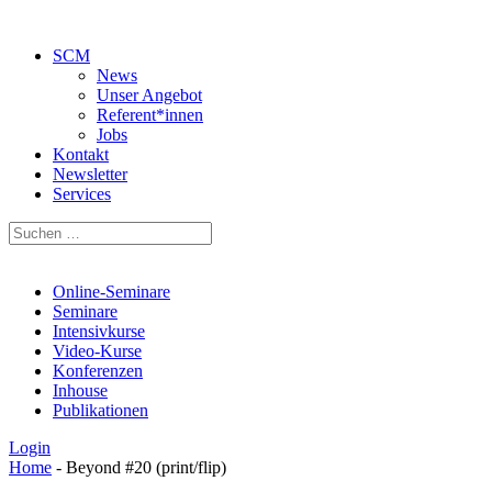
SCM
News
Unser Angebot
Referent*innen
Jobs
Kontakt
Newsletter
Services
Suchen
Suche
nach:
Online-Seminare
Seminare
Intensivkurse
Video-Kurse
Konferenzen
Inhouse
Publikationen
Login
Home
-
Beyond #20 (print/flip)