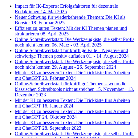
Impact für IK-Experts: Erfolgsfaktoren für dezentrale
Redaktionen
14. Mai 2025
Neuer Schwung für wiederkehrende Themen: Die KI als
Booster
18. Februar 2025
Effizient zu guten Texten: Mit der KI Themen planen und
strukturieren
08. April 2025
Online-Schreibwerkstatt: Die Werkzeugkiste, die selbst Profis
noch nicht kennen
06. März - 03. April 2025
Online-Schreibwerkstatt für knifflige Fälle – Negative und
schwierige Themen positiv aufladen
01. - 14. August 2024
Online-Schreibwerkstatt: Die Werkzeugkiste, die selbst Profis
noch nicht kennen
29. August - 26. September 2024
Mit der KI zu besseren Texten: Die Trickkiste fürs Arbeiten
mit ChatGPT
20. Februar 2024
Online-Schreibwerkstatt für knifflige Themen – wenn die
klassischen Schreibtools nicht ausreichen
15. November - 13.
Dezember 2023
Mit der KI zu besseren Texten: Die Trickkiste fürs Arbeiten
mit ChatGPT
16. Januar 2024
Mit der KI zu besseren Texten: Die Trickkiste fürs Arbeiten
mit ChatGPT
24. Oktober 2024
Mit der KI zu besseren Texten: Die Trickkiste fürs Arbeiten
mit ChatGPT
28. September 2023
Online-Schreibwerkstatt: Die Werkzeugkiste, die selbst Profis