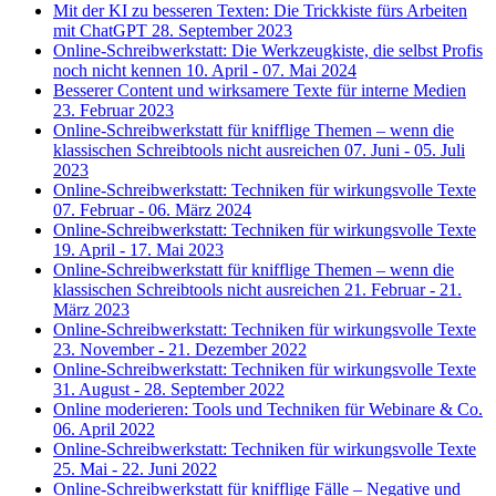
Mit der KI zu besseren Texten: Die Trickkiste fürs Arbeiten
mit ChatGPT
28. September 2023
Online-Schreibwerkstatt: Die Werkzeugkiste, die selbst Profis
noch nicht kennen
10. April - 07. Mai 2024
Besserer Content und wirksamere Texte für interne Medien
23. Februar 2023
Online-Schreibwerkstatt für knifflige Themen – wenn die
klassischen Schreibtools nicht ausreichen
07. Juni - 05. Juli
2023
Online-Schreibwerkstatt: Techniken für wirkungsvolle Texte
07. Februar - 06. März 2024
Online-Schreibwerkstatt: Techniken für wirkungsvolle Texte
19. April - 17. Mai 2023
Online-Schreibwerkstatt für knifflige Themen – wenn die
klassischen Schreibtools nicht ausreichen
21. Februar - 21.
März 2023
Online-Schreibwerkstatt: Techniken für wirkungsvolle Texte
23. November - 21. Dezember 2022
Online-Schreibwerkstatt: Techniken für wirkungsvolle Texte
31. August - 28. September 2022
Online moderieren: Tools und Techniken für Webinare & Co.
06. April 2022
Online-Schreibwerkstatt: Techniken für wirkungsvolle Texte
25. Mai - 22. Juni 2022
Online-Schreibwerkstatt für knifflige Fälle – Negative und