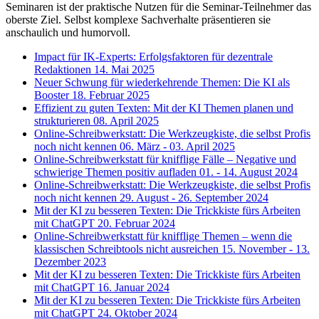
Seminaren ist der praktische Nutzen für die Seminar-Teilnehmer das
oberste Ziel. Selbst komplexe Sachverhalte präsentieren sie
anschaulich und humorvoll.
Impact für IK-Experts: Erfolgsfaktoren für dezentrale
Redaktionen
14. Mai 2025
Neuer Schwung für wiederkehrende Themen: Die KI als
Booster
18. Februar 2025
Effizient zu guten Texten: Mit der KI Themen planen und
strukturieren
08. April 2025
Online-Schreibwerkstatt: Die Werkzeugkiste, die selbst Profis
noch nicht kennen
06. März - 03. April 2025
Online-Schreibwerkstatt für knifflige Fälle – Negative und
schwierige Themen positiv aufladen
01. - 14. August 2024
Online-Schreibwerkstatt: Die Werkzeugkiste, die selbst Profis
noch nicht kennen
29. August - 26. September 2024
Mit der KI zu besseren Texten: Die Trickkiste fürs Arbeiten
mit ChatGPT
20. Februar 2024
Online-Schreibwerkstatt für knifflige Themen – wenn die
klassischen Schreibtools nicht ausreichen
15. November - 13.
Dezember 2023
Mit der KI zu besseren Texten: Die Trickkiste fürs Arbeiten
mit ChatGPT
16. Januar 2024
Mit der KI zu besseren Texten: Die Trickkiste fürs Arbeiten
mit ChatGPT
24. Oktober 2024