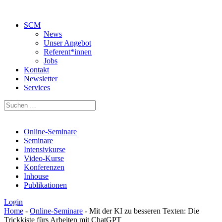
SCM
News
Unser Angebot
Referent*innen
Jobs
Kontakt
Newsletter
Services
Suchen
Suche
nach:
Online-Seminare
Seminare
Intensivkurse
Video-Kurse
Konferenzen
Inhouse
Publikationen
Login
Home
-
Online-Seminare
-
Mit der KI zu besseren Texten: Die
Trickkiste fürs Arbeiten mit ChatGPT