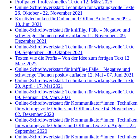
Profipaket: Professionelles Texten
12. März 2025
Online-Schreibwerkstatt: Techniken für wirkungsvolle Texte
26. Oktober - 22. November 2021
Kreativtechniken für Online und Offline Autor*innen
09. -
10. Juni 2021
Online-Schreibwerkstatt für knifflige Fälle – Negative und
schwierige Themen positiv aufladen
11. November - 09.
Dezember 2021
Online-Schreibwerkstatt: Techniken für wirkungsvolle Texte
09. September - 06. Oktober 2021
Texten wie die Profis – Von der Idee zum fertigen Text
12.
März 2025
Online-Schreibwerkstatt für knifflige Fälle – Negative und
schwierige Themen positiv aufladen
12. Mai - 07. Juni 2021
Online-Schreibwerkstatt: Techniken für wirkungsvolle Texte
20. April - 17. Mai 2021
Online-Schreibwerkstatt: Techniken für wirkungsvolle Texte
09. Februar - 09. März 2021
Online-Schreibwerkstatt für Kommunikator*innen: Techniken
für wirkungsvolle Online- und Offline-Texte
04. November -
02. Dezember 2020
Online-Schreibwerkstatt für Kommunikator*innen: Techniken
für wirkungsvolle Online- und Offline-Texte
25. August - 22.
September 2020
Online-Schreibwerkstatt für Kommunikator*innen: Techniken