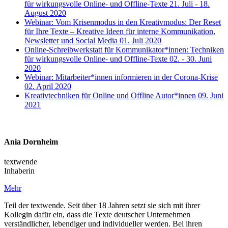
für wirkungsvolle Online- und Offline-Texte
21. Juli - 18.
August 2020
Webinar: Vom Krisenmodus in den Kreativmodus: Der Reset
für Ihre Texte – Kreative Ideen für interne Kommunikation,
Newsletter und Social Media
01. Juli 2020
Online-Schreibwerkstatt für Kommunikator*innen: Techniken
für wirkungsvolle Online- und Offline-Texte
02. - 30. Juni
2020
Webinar: Mitarbeiter*innen informieren in der Corona-Krise
02. April 2020
Kreativtechniken für Online und Offline Autor*innen
09. Juni
2021
Ania Dornheim
textwende
Inhaberin
Mehr
Teil der textwende. Seit über 18 Jahren setzt sie sich mit ihrer
Kollegin dafür ein, dass die Texte deutscher Unternehmen
verständlicher, lebendiger und individueller werden. Bei ihren